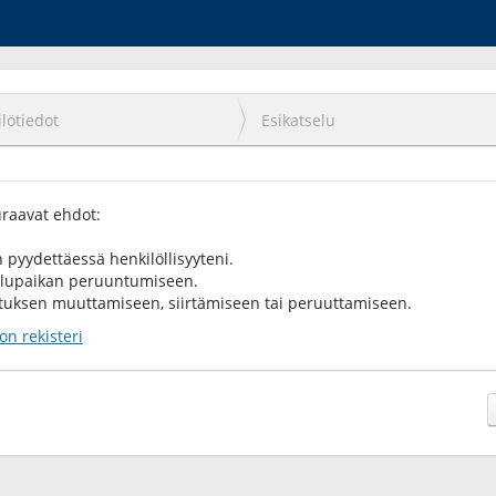
lötiedot
Esikatselu
uraavat ehdot:
 pyydettäessä henkilöllisyyteni.
kelupaikan peruuntumiseen.
utuksen muuttamiseen, siirtämiseen tai peruuttamiseen.
on rekisteri