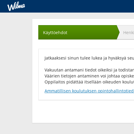
Käyttöehtojen
hyväksyminen
Käyttöehdot
Henki
Jatkaaksesi sinun tulee lukea ja hyväksyä se
Vakuutan antamani tiedot oikeiksi ja todistan
Väärien tietojen antaminen voi johtaa opis
Oppilaitos pidättää itsellään oikeuden koul
Ammatillisen koulutuksen opintohallintotied