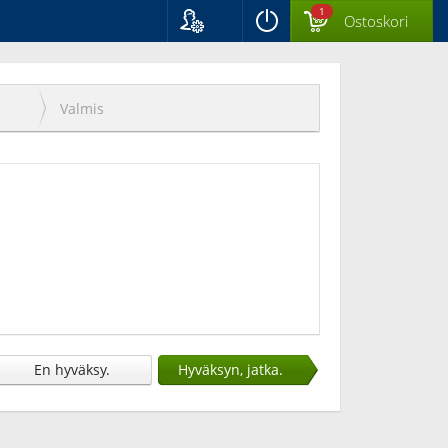
1
Ostoskori
Kieli
Suomi
Svenska
Valmis
English
En hyväksy.
Hyväksyn, jatka.