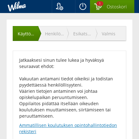
1
Ostoskori
Kieli
Käyttöehtojen
Suomi
Svenska
hyväksyminen
Käyttöehdot
Henkilötiedot
Esikatselu
Valmis
English
Jatkaaksesi sinun tulee lukea ja hyväksyä
seuraavat ehdot:
Vakuutan antamani tiedot oikeiksi ja todistan
pyydettäessä henkilöllisyyteni.
Väärien tietojen antaminen voi johtaa
opiskelupaikan peruuntumiseen.
Oppilaitos pidättää itsellään oikeuden
koulutuksen muuttamiseen, siirtämiseen tai
peruuttamiseen.
Ammatillisen koulutuksen opintohallintotiedon
rekisteri