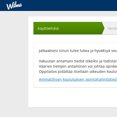
Käyttöehtojen
hyväksyminen
Käyttöehdot
Henki
Jatkaaksesi sinun tulee lukea ja hyväksyä se
Vakuutan antamani tiedot oikeiksi ja todistan
Väärien tietojen antaminen voi johtaa opis
Oppilaitos pidättää itsellään oikeuden koul
Ammatillisen koulutuksen opintohallintotied