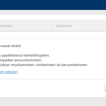
lötiedot
Esikatselu
uraavat ehdot:
 pyydettäessä henkilöllisyyteni.
kelupaikan peruuntumiseen.
utuksen muuttamiseen, siirtämiseen tai peruuttamiseen.
on rekisteri