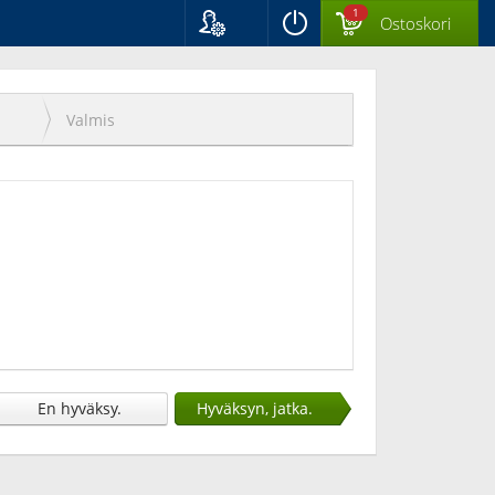
1
Ostoskori
Kieli
Suomi
Svenska
Valmis
English
En hyväksy.
Hyväksyn, jatka.