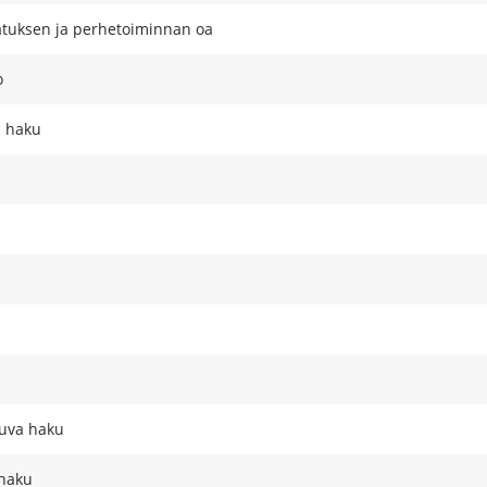
atuksen ja perhetoiminnan oa
o
a haku
kuva haku
 haku