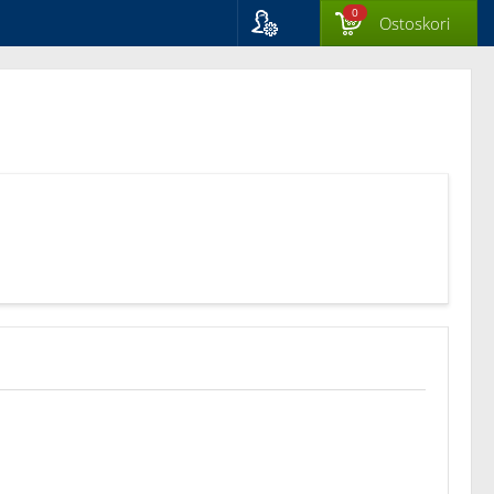
0
Ostoskori
Kieli
Suomi
Svenska
English