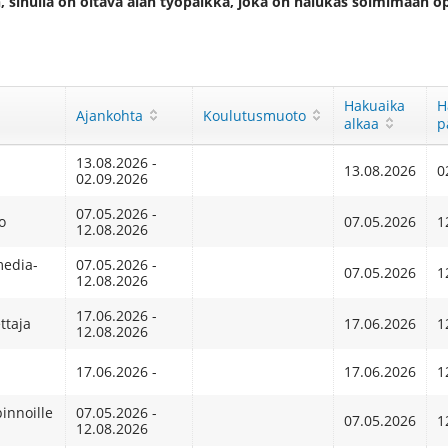
 sinulla on oltava alan työpaikka, joka on halukas solmimaan 
Hakuaika
H
Ajankohta
Koulutusmuoto
alkaa
p
13.08.2026 -
13.08.2026
0
02.09.2026
07.05.2026 -
o
07.05.2026
1
12.08.2026
media-
07.05.2026 -
07.05.2026
1
12.08.2026
17.06.2026 -
ttaja
17.06.2026
1
12.08.2026
17.06.2026 -
17.06.2026
1
innoille
07.05.2026 -
07.05.2026
1
12.08.2026