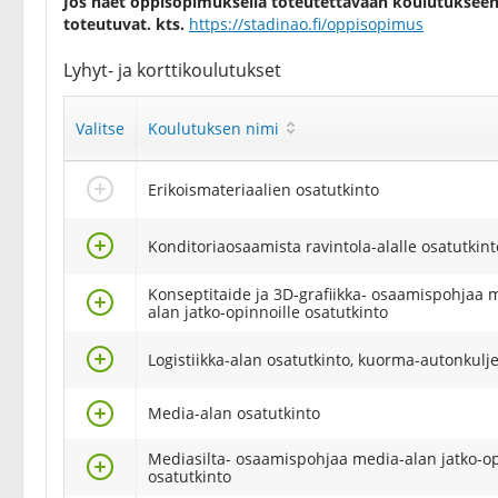
Jos haet oppisopimuksella toteutettavaan koulutukseen,
toteutuvat. kts.
https://stadinao.fi/oppisopimus
Lyhyt- ja korttikoulutukset
Valitse
Koulutuksen nimi
Valitse
Erikoismateriaalien osatutkinto
Valitse
Konditoriaosaamista ravintola-alalle osatutkint
Konseptitaide ja 3D-grafiikka- osaamispohjaa 
Valitse
alan jatko-opinnoille osatutkinto
Valitse
Logistiikka-alan osatutkinto, kuorma-autonkulje
Valitse
Media-alan osatutkinto
Mediasilta- osaamispohjaa media-alan jatko-op
Valitse
osatutkinto