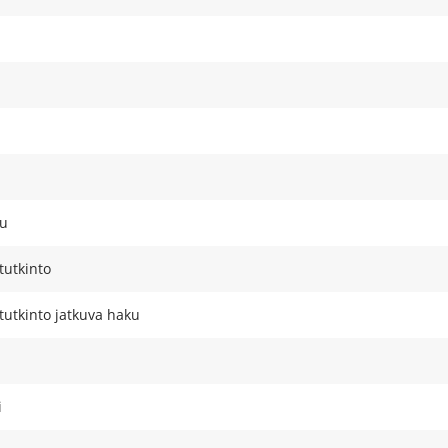
ku
tutkinto
tutkinto jatkuva haku
i