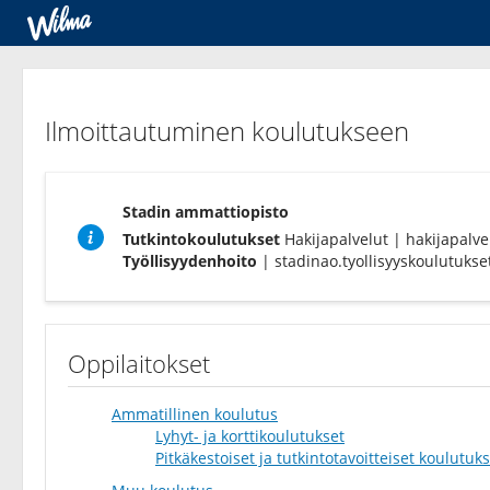
Ilmoittautuminen
koulutukseen
Ilmoittautuminen koulutukseen
Stadin ammattiopisto
Tutkintokoulutukset
Hakijapalvelut | hakijapalvel
Työllisyydenhoito
| stadinao.tyollisyyskoulutukset(
Oppilaitokset
Ammatillinen koulutus
Lyhyt- ja korttikoulutukset
Pitkäkestoiset ja tutkintotavoitteiset koulutuk