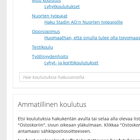
Muu koulutus
Lyhytkoulutukset
Nuorten työpajat
Haku Stadin AO:n Nuorten työpajoille
Oppisopimus
Huomaathan, että sinulla tulee olla toivomaas
Testikoulu
Työllisyydenhoito
Lyhyt- ja korttikoulutukset
Ammatillinen koulutus
Etsi koulutuksia hakukentän avulla tai selaa alla olevaa lis
"Ostoskoriin", sivun oikeaan yläkulmaan. Klikkaa "Ostosko
antamaasi sähköpostiosoitteeseen.