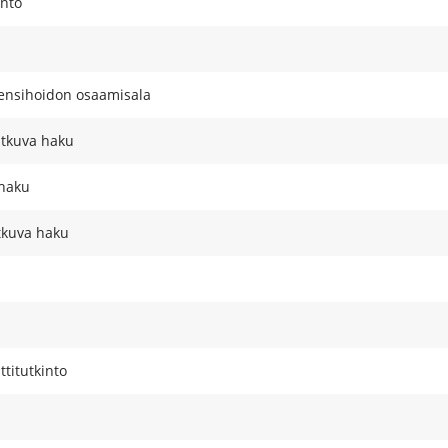
into
 ensihoidon osaamisala
atkuva haku
 haku
tkuva haku
titutkinto