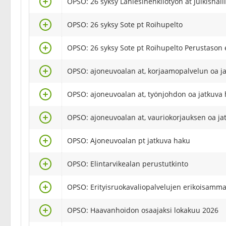
OPSO: 26 syksy Lähiesihenkilötyön at Julkishall
Valitse
OPSO: 26 syksy Sote pt Roihupelto
Valitse
OPSO: 26 syksy Sote pt Roihupelto Perustason
Valitse
OPSO: ajoneuvoalan at, korjaamopalvelun oa j
Valitse
OPSO: ajoneuvoalan at, työnjohdon oa jatkuva
Valitse
OPSO: ajoneuvoalan at, vauriokorjauksen oa ja
Valitse
OPSO: Ajoneuvoalan pt jatkuva haku
Valitse
OPSO: Elintarvikealan perustutkinto
Valitse
OPSO: Erityisruokavaliopalvelujen erikoisammat
Valitse
OPSO: Haavanhoidon osaajaksi lokakuu 2026