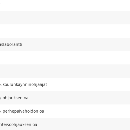
7
7
slaborantti
o, koulunkäynninohjaajat
, ohjauksen oa
o, perhepäivähoidon oa
yhteisöohjauksen oa