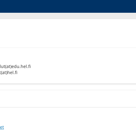
ut(at)edu.hel.fi
at)hel.fi
set