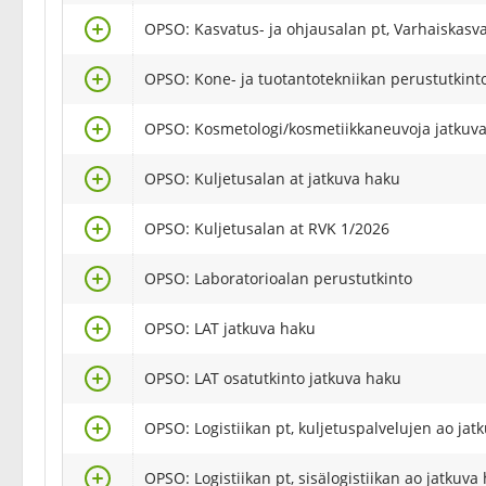
Valitse
OPSO: Kasvatus- ja ohjausalan pt, Varhaiskasv
Valitse
OPSO: Kone- ja tuotantotekniikan perustutkint
Valitse
OPSO: Kosmetologi/kosmetiikkaneuvoja jatkuv
Valitse
OPSO: Kuljetusalan at jatkuva haku
Valitse
OPSO: Kuljetusalan at RVK 1/2026
Valitse
OPSO: Laboratorioalan perustutkinto
Valitse
OPSO: LAT jatkuva haku
Valitse
OPSO: LAT osatutkinto jatkuva haku
Valitse
OPSO: Logistiikan pt, kuljetuspalvelujen ao jat
Valitse
OPSO: Logistiikan pt, sisälogistiikan ao jatkuva